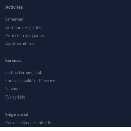
Activités
Semences
Nutrition des plantes
Protection des plantes
Agrofournitures
Services
Carbon Farming Club
Contrats qualité différenciée
Servagri
Walagri.bio
S
iège social
Rue de la Basse Sambre 16
5140 Sombreffe