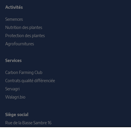
Activités
Semences
Nutrition des plantes
Protection des plantes
Agrofournitures
Services
Carbon Farming Club
Contrats qualité différenciée
Servagri
Walagri.bio
S
iège social
Rue de la Basse Sambre 16
5140 Sombreffe